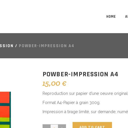
HOME
A
SSION
/
POWBER-IMPRESSION A4
POWBER-IMPRESSION A4
15,00
€
Reproduction sur papier d’une oeuvre origina
Format A4-Papier à grain 300g.
Impression à tirage limité, sur demande, numé
ADD TO CART