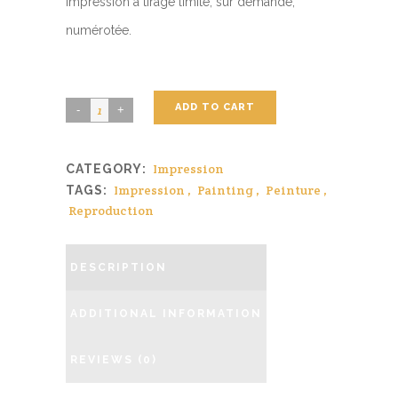
Impression à tirage limité, sur demande,
numérotée.
ADD TO CART
Impression
CATEGORY:
Impression
,
Painting
,
Peinture
,
TAGS:
Reproduction
DESCRIPTION
ADDITIONAL INFORMATION
REVIEWS (0)